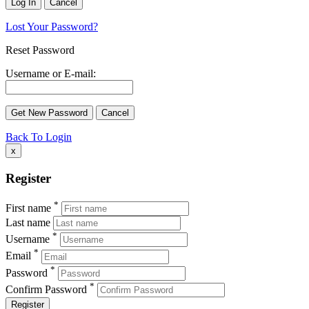
Lost Your Password?
Reset Password
Username or E-mail:
Back To Login
x
Register
*
First name
Last name
*
Username
*
Email
*
Password
*
Confirm Password
Register