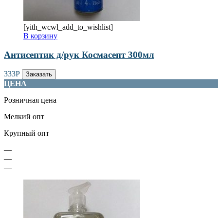
[yith_wcwl_add_to_wishlist]
В корзину
Антисептик д/рук Космасепт 300мл
333
Р
Заказать
ЦЕНА
Розничная цена
Мелкий опт
Крупный опт
—
—
—