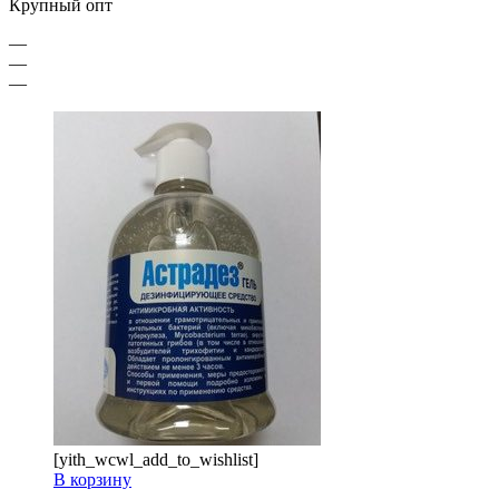
Крупный опт
—
—
—
[yith_wcwl_add_to_wishlist]
В корзину