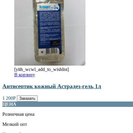
[yith_wcwl_add_to_wishlist]
В корзину
Антисептик кожный Астрадез-гель 1л
1 200
Р
Заказать
ЦЕНА
Розничная цена
Мелкий опт