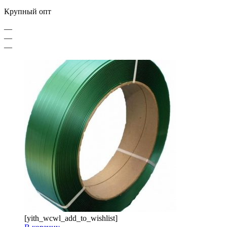
Крупный опт
—
—
—
[yith_wcwl_add_to_wishlist]