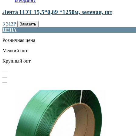
В корзину
Лента ПЭТ 15,5*0,89 *1250м, зеленая, шт
3 313
Р
Заказать
ЦЕНА
Розничная цена
Мелкий опт
Крупный опт
—
—
—