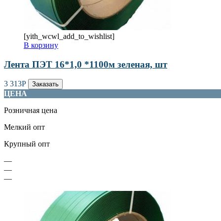
[yith_wcwl_add_to_wishlist]
В корзину
Лента ПЭТ 16*1,0 *1100м зеленая, шт
3 313
Р
Заказать
ЦЕНА
Розничная цена
Мелкий опт
Крупный опт
—
—
—