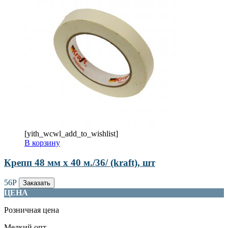
[yith_wcwl_add_to_wishlist]
В корзину
Крепп 48 мм х 40 м./36/ (kraft), шт
56
Р
Заказать
ЦЕНА
Розничная цена
Мелкий опт