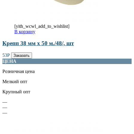
[yith_wcwl_add_to_wishlist]
В корзину
Крепп 38 мм х 50 м./48/, шт
53
Р
Заказать
ЦЕНА
Розничная цена
Мелкий опт
Крупный опт
—
—
—