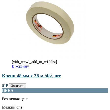
[yith_wcwl_add_to_wishlist]
В корзину
Крепп 48 мм х 38 м./48/, шт
61
Р
Заказать
ЦЕНА
Розничная цена
Мелкий опт