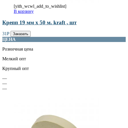
[yith_wcwl_add_to_wishlist]
В корзину
Крепп 19 мм х 50 м. kraft , шт
31
Р
Заказать
ЦЕНА
Розничная цена
Мелкий опт
Крупный опт
—
—
—