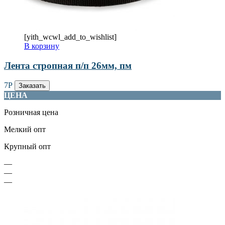
[yith_wcwl_add_to_wishlist]
В корзину
Лента стропная п/п 26мм, пм
7
Р
Заказать
ЦЕНА
Розничная цена
Мелкий опт
Крупный опт
—
—
—