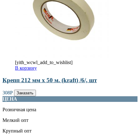
[yith_wcwl_add_to_wishlist]
В корзину
Крепп 212 мм х 50 м. (kraft) /6/, шт
308
Р
Заказать
ЦЕНА
Розничная цена
Мелкий опт
Крупный опт