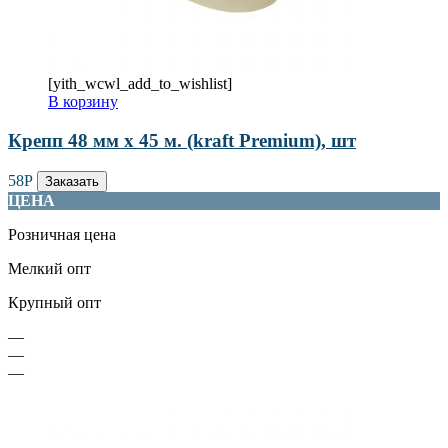
[yith_wcwl_add_to_wishlist]
В корзину
Крепп 48 мм х 45 м. (kraft Premium), шт
58
Р
Заказать
ЦЕНА
Розничная цена
Мелкий опт
Крупный опт
—
—
—