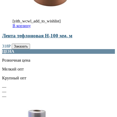
[yith_wcwl_add_to_wishlist]
В корзину
Лента тефлоновая Н-100 мм, м
318
Р
Заказать
ЦЕНА
Розничная цена
Мелкий опт
Крупный опт
—
—
—