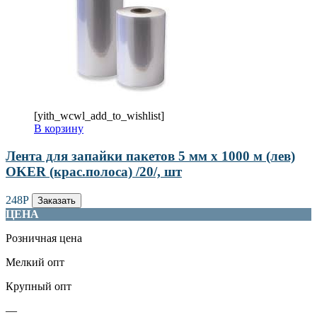
[yith_wcwl_add_to_wishlist]
В корзину
Лента для запайки пакетов 5 мм х 1000 м (лев)
OKER (крас.полоса) /20/, шт
248
Р
Заказать
ЦЕНА
Розничная цена
Мелкий опт
Крупный опт
—