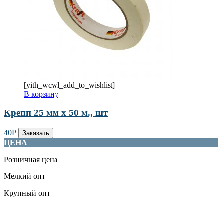
[yith_wcwl_add_to_wishlist]
В корзину
Крепп 25 мм х 50 м., шт
40
Р
Заказать
ЦЕНА
Розничная цена
Мелкий опт
Крупный опт
—
—