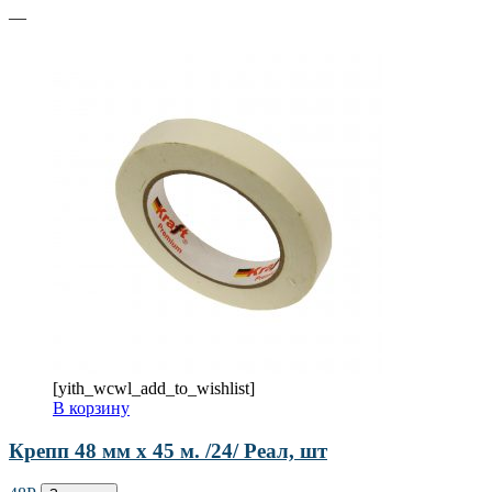
—
[yith_wcwl_add_to_wishlist]
В корзину
Крепп 48 мм х 45 м. /24/ Реал, шт