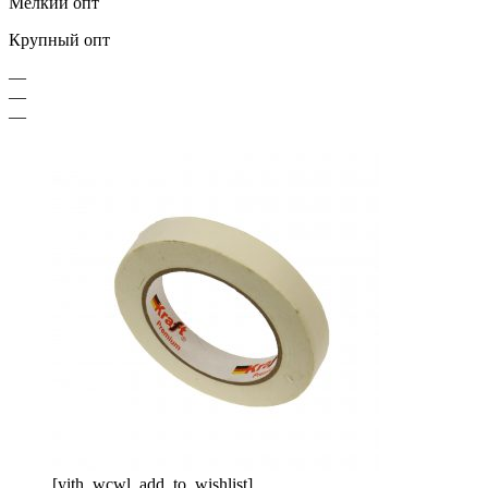
Мелкий опт
Крупный опт
—
—
—
[yith_wcwl_add_to_wishlist]