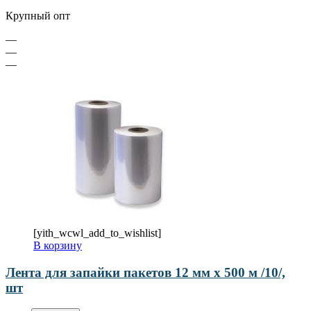
Крупный опт
—
—
—
[yith_wcwl_add_to_wishlist]
В корзину
Лента для запайки пакетов 12 мм х 500 м /10/,
шт