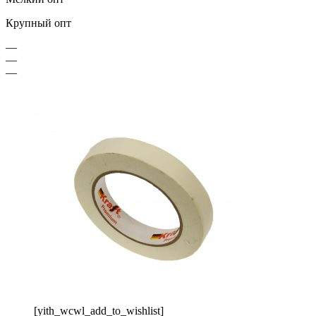
Крупный опт
—
—
—
[yith_wcwl_add_to_wishlist]