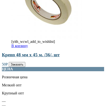
[yith_wcwl_add_to_wishlist]
В корзину
Крепп 48 мм х 45 м. /36/, шт
50
Р
Заказать
ЦЕНА
Розничная цена
Мелкий опт
Крупный опт
—
—