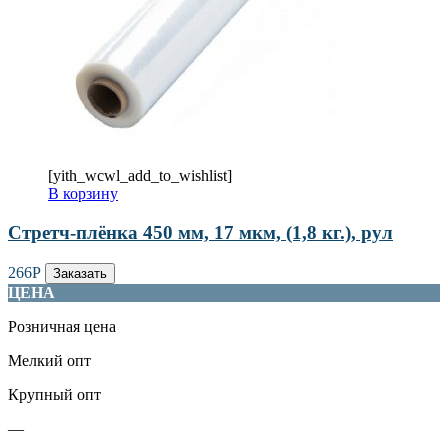
[yith_wcwl_add_to_wishlist]
В корзину
Стретч-плёнка 450 мм, 17 мкм, (1,8 кг.), рул
266
Р
Заказать
ЦЕНА
Розничная цена
Мелкий опт
Крупный опт
—
—