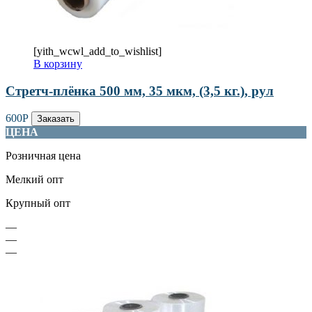
[yith_wcwl_add_to_wishlist]
В корзину
Стретч-плёнка 500 мм, 35 мкм, (3,5 кг.), рул
600
Р
Заказать
ЦЕНА
Розничная цена
Мелкий опт
Крупный опт
—
—
—