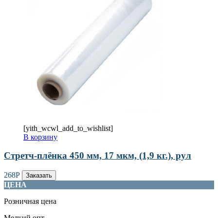
[yith_wcwl_add_to_wishlist]
В корзину
Стретч-плёнка 450 мм, 17 мкм, (1,9 кг.), рул
268
Р
Заказать
ЦЕНА
Розничная цена
Мелкий опт