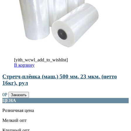
[yith_wcwl_add_to_wishlist]
В корзину
Стретч-плёнка (маш.) 500 мм. 23 мкм. (нетто
16кг), рул
0
Р
Заказать
ЦЕНА
Розничная цена
Мелкий опт
Крупный опт