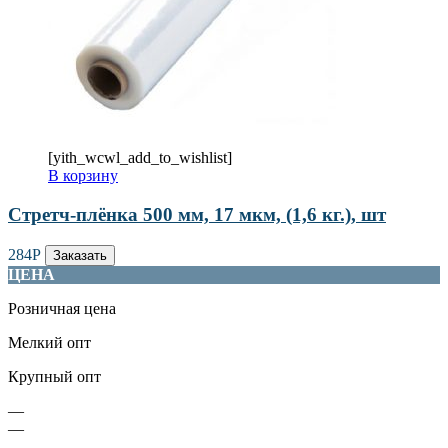
[yith_wcwl_add_to_wishlist]
В корзину
Стретч-плёнка 500 мм, 17 мкм, (1,6 кг.), шт
284
Р
Заказать
ЦЕНА
Розничная цена
Мелкий опт
Крупный опт
—
—
—