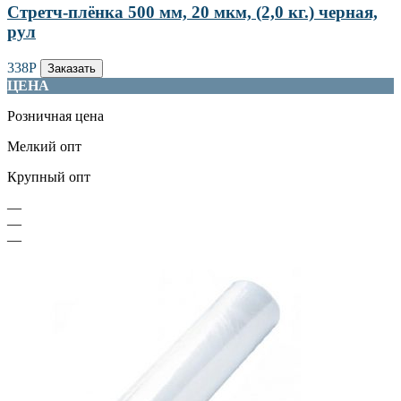
Стретч-плёнка 500 мм, 20 мкм, (2,0 кг.) черная,
рул
338
Р
Заказать
ЦЕНА
Розничная цена
Мелкий опт
Крупный опт
—
—
—