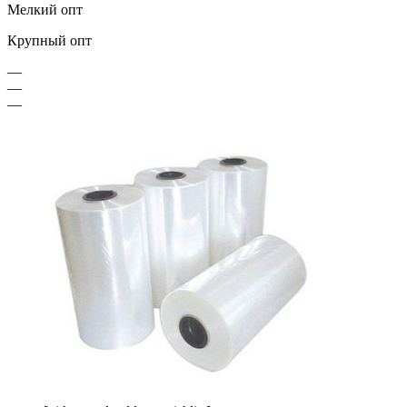
Мелкий опт
Крупный опт
—
—
—