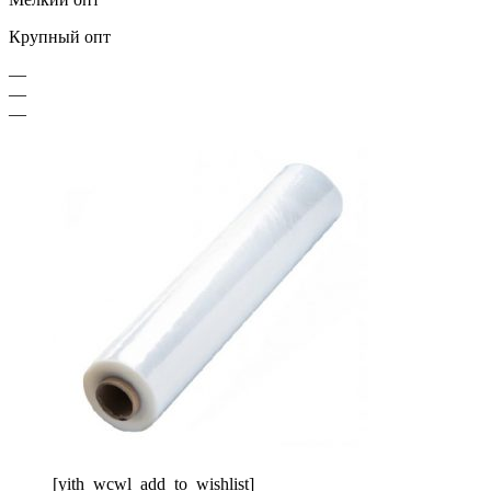
Крупный опт
—
—
—
[yith_wcwl_add_to_wishlist]