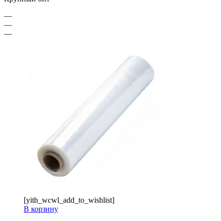
—
—
—
[yith_wcwl_add_to_wishlist]
В корзину