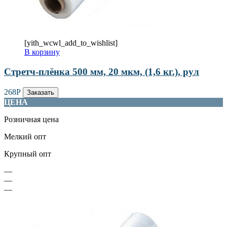
[yith_wcwl_add_to_wishlist]
В корзину
Стретч-плёнка 500 мм, 20 мкм, (1,6 кг.), рул
268
Р
Заказать
ЦЕНА
Розничная цена
Мелкий опт
Крупный опт
—
—
—