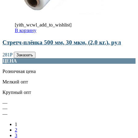
[yith_wcwl_add_to_wishlist]
В корзину
Стретч-плёнка 500 мм, 30 мкм, (2,0 кг.), рул
281
Р
Заказать
ЦЕНА
Розничная цена
Мелкий опт
Крупный опт
—
—
—
1
2
3