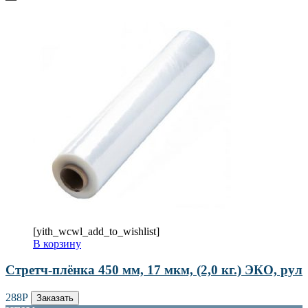
[yith_wcwl_add_to_wishlist]
В корзину
Стретч-плёнка 450 мм, 17 мкм, (2,0 кг.) ЭКО, рул
288
Р
Заказать