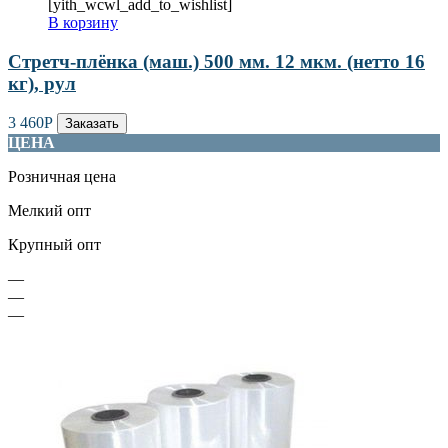
[yith_wcwl_add_to_wishlist]
В корзину
Стретч-плёнка (маш.) 500 мм. 12 мкм. (нетто 16
кг), рул
3 460
Р
Заказать
ЦЕНА
Розничная цена
Мелкий опт
Крупный опт
—
—
—