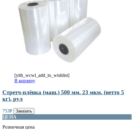
[yith_wcwl_add_to_wishlist]
В корзину
Стретч-плёнка (маш.) 500 мм. 23 мкм. (нетто 5
кг), рул
753
Р
Заказать
ЦЕНА
Розничная цена