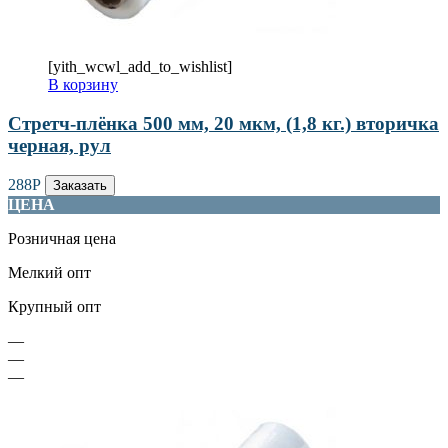
[yith_wcwl_add_to_wishlist]
В корзину
Стретч-плёнка 500 мм, 20 мкм, (1,8 кг.) вторичка
черная, рул
288
Р
Заказать
ЦЕНА
Розничная цена
Мелкий опт
Крупный опт
—
—
—