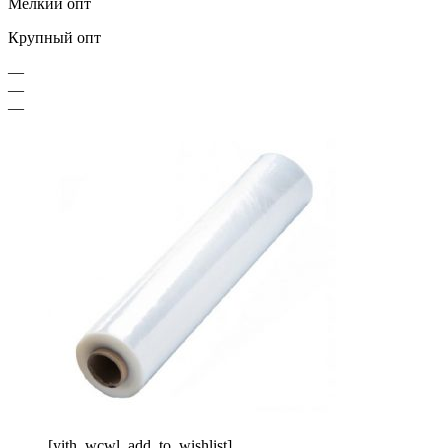
Мелкий опт
Крупный опт
—
—
—
[yith_wcwl_add_to_wishlist]