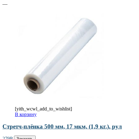
—
[yith_wcwl_add_to_wishlist]
В корзину
Стретч-плёнка 500 мм, 17 мкм, (1,9 кг.), рул
279
Р
Заказать