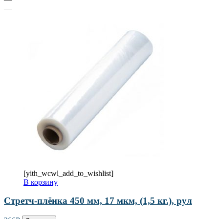
—
[yith_wcwl_add_to_wishlist]
В корзину
Стретч-плёнка 450 мм, 17 мкм, (1,5 кг.), рул