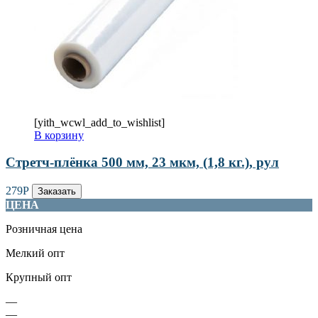
[yith_wcwl_add_to_wishlist]
В корзину
Стретч-плёнка 500 мм, 23 мкм, (1,8 кг.), рул
279
Р
Заказать
ЦЕНА
Розничная цена
Мелкий опт
Крупный опт
—
—