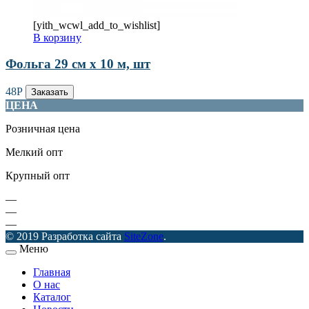
[yith_wcwl_add_to_wishlist]
В корзину
Фольга 29 см х 10 м, шт
48
Р
Заказать
ЦЕНА
Розничная цена
Мелкий опт
Крупный опт
—
—
—
© 2019 Разработка сайта
SiteZone
.
Меню
Главная
О нас
Каталог