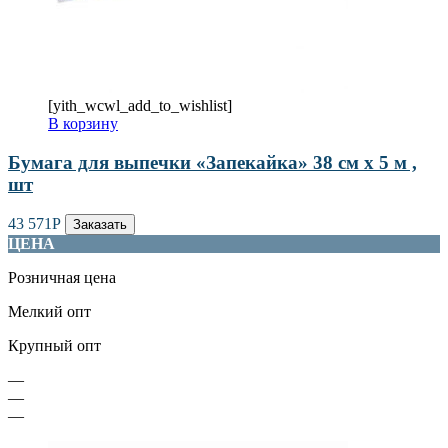
[yith_wcwl_add_to_wishlist]
В корзину
Бумага для выпечки «Запекайка» 38 см х 5 м ,
шт
43 571
Р
Заказать
ЦЕНА
Розничная цена
Мелкий опт
Крупный опт
—
—
—