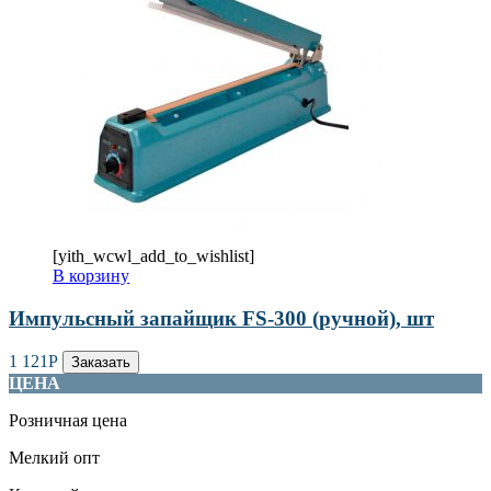
[yith_wcwl_add_to_wishlist]
В корзину
Импульсный запайщик FS-300 (ручной), шт
1 121
Р
Заказать
ЦЕНА
Розничная цена
Мелкий опт