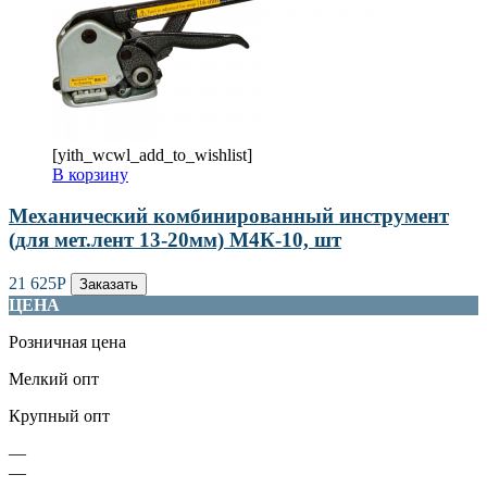
[yith_wcwl_add_to_wishlist]
В корзину
Механический комбинированный инструмент
(для мет.лент 13-20мм) М4К-10, шт
21 625
Р
Заказать
ЦЕНА
Розничная цена
Мелкий опт
Крупный опт
—
—