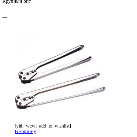
Крупный опт
—
—
—
[yith_wcwl_add_to_wishlist]
В корзину