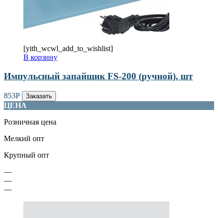
[yith_wcwl_add_to_wishlist]
В корзину
Импульсный запайщик FS-200 (ручной), шт
853
Р
Заказать
ЦЕНА
Розничная цена
Мелкий опт
Крупный опт
—
—
—