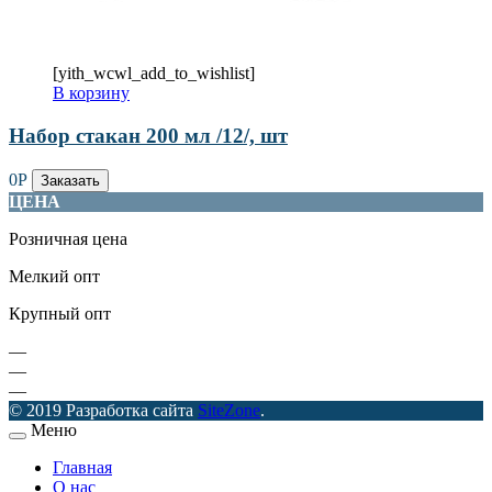
[yith_wcwl_add_to_wishlist]
В корзину
Набор стакан 200 мл /12/, шт
0
Р
Заказать
ЦЕНА
Розничная цена
Мелкий опт
Крупный опт
—
—
—
© 2019 Разработка сайта
SiteZone
.
Меню
Главная
О нас