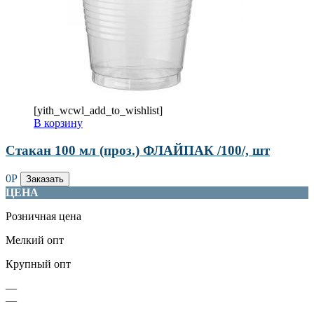
[yith_wcwl_add_to_wishlist]
В корзину
Стакан 100 мл (проз.) ФЛАЙПАК /100/, шт
0
Р
Заказать
ЦЕНА
Розничная цена
Мелкий опт
Крупный опт
—
—
—