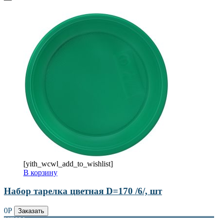
[yith_wcwl_add_to_wishlist]
В корзину
Набор тарелка цветная D=170 /6/, шт
0
Р
Заказать