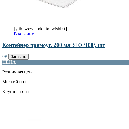
[yith_wcwl_add_to_wishlist]
В корзину
Контейнер прямоуг. 200 мл УЮ /100/, шт
0
Р
Заказать
ЦЕНА
Розничная цена
Мелкий опт
Крупный опт
—
—
—