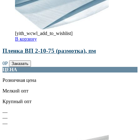
[yith_wcwl_add_to_wishlist]
В корзину
Пленка ВП 2-10-75 (размотка), пм
0
Р
Заказать
ЦЕНА
Розничная цена
Мелкий опт
Крупный опт
—
—
—