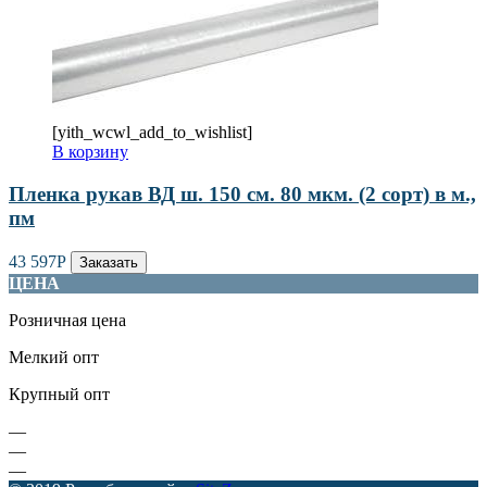
[yith_wcwl_add_to_wishlist]
В корзину
Пленка рукав ВД ш. 150 см. 80 мкм. (2 сорт) в м.,
пм
43 597
Р
Заказать
ЦЕНА
Розничная цена
Мелкий опт
Крупный опт
—
—
—