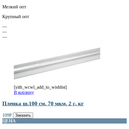
Мелкий опт
Крупный опт
—
—
—
[yith_wcwl_add_to_wishlist]
В корзину
Пленка ш.100 см. 70 мкм, 2 с, кг
109
Р
Заказать
ЦЕНА