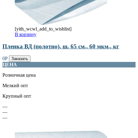
[yith_wcwl_add_to_wishlist]
В корзину
Пленка ВД (полотно), ш. 65 см., 60 мкм., кг
0
Р
Заказать
ЦЕНА
Розничная цена
Мелкий опт
Крупный опт
—
—
—