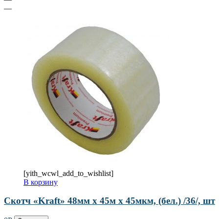
—
[yith_wcwl_add_to_wishlist]
В корзину
Скотч «Kraft» 48мм х 45м х 45мкм, (бел.) /36/, шт