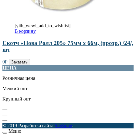
[yith_wcwl_add_to_wishlist]
В корзину
Скотч «Нова Ролл 205» 75мм х 66м, (прозр.) /24/,
шт
0
Р
Заказать
ЦЕНА
Розничная цена
Мелкий опт
Крупный опт
—
—
—
© 2019 Разработка сайта
SiteZone
.
Меню