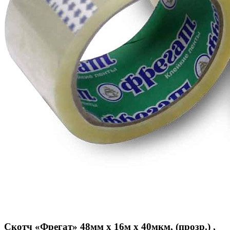
Скотч «Фрегат» 48мм х 16м х 40мкм, (прозр.) ,