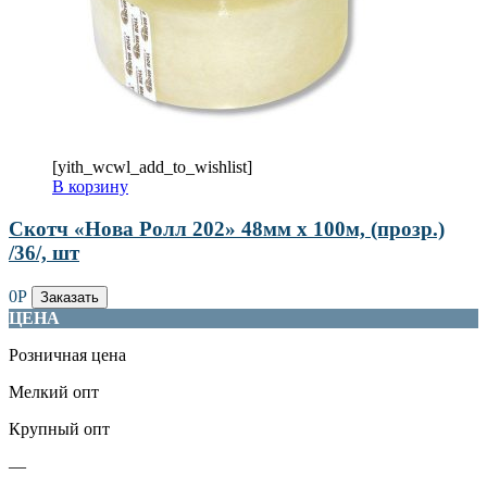
[yith_wcwl_add_to_wishlist]
В корзину
Скотч «Нова Ролл 202» 48мм х 100м, (прозр.)
/36/, шт
0
Р
Заказать
ЦЕНА
Розничная цена
Мелкий опт
Крупный опт
—
—