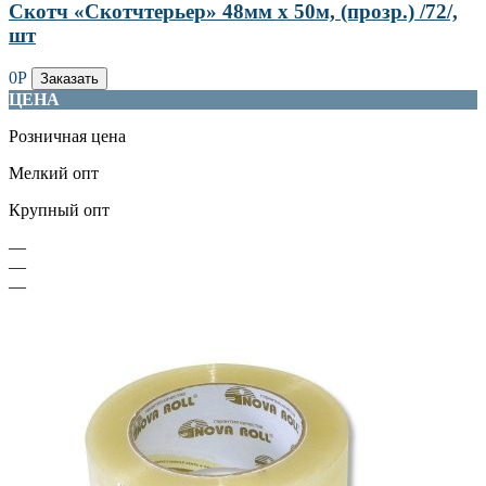
Скотч «Скотчтерьер» 48мм х 50м, (прозр.) /72/,
шт
0
Р
Заказать
ЦЕНА
Розничная цена
Мелкий опт
Крупный опт
—
—
—