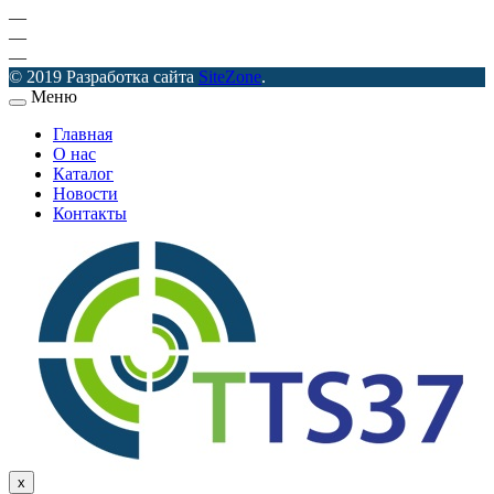
—
—
—
© 2019 Разработка сайта
SiteZone
.
Меню
Главная
О нас
Каталог
Новости
Контакты
x