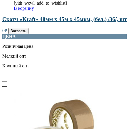
[yith_wcwl_add_to_wishlist]
В корзину
Скотч «Kraft» 48мм х 45м х 45мкм, (бел.) /36/, шт
0
Р
Заказать
ЦЕНА
Розничная цена
Мелкий опт
Крупный опт
—
—
—