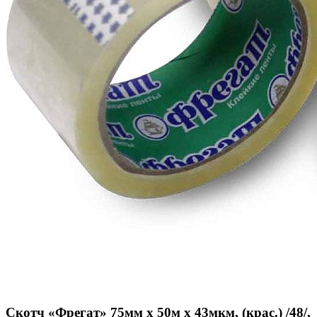
Скотч «Фрегат» 75мм х 50м х 43мкм, (крас.) /48/,