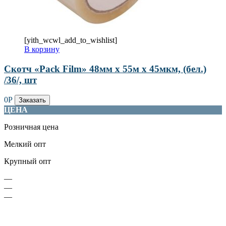
[yith_wcwl_add_to_wishlist]
В корзину
Скотч «Pack Film» 48мм х 55м х 45мкм, (бел.)
/36/, шт
0
Р
Заказать
ЦЕНА
Розничная цена
Мелкий опт
Крупный опт
—
—
—