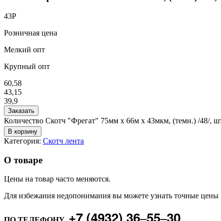
43
Р
Розничная цена
Мелкий опт
Крупный опт
60,58
43,15
39,9
Заказать
Количество Скотч "Фрегат" 75мм х 66м х 43мкм, (темн.) /48/, ш
В корзину
Категория:
Скотч лента
О товаре
Цены на товар часто меняются.
Для избежания недопонимания вы можете узнать точные цены
+7 (4932) 36‒55‒30
ПО ТЕЛЕФОНУ