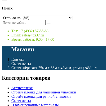
Поиск
Тел: +7 (4932) 57-55-63
Email: sales@tts37.ru
Время работы: 9:00 - 17:00
Магазин
Главная
Скотч лента
Скотч «Фрегат» 75мм х 66м х 43мкм, (темн.) /48/, шт
Категории товаров
Антисептики
Стрейч пленка для машинной упаковки
Стрейч пленка для ручной упаковки
Скотч лента
Пломбировочные материалы