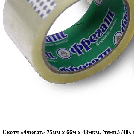
Скотч «Фрегат» 75мм х 66м х 43мкм, (темн.) /48/,