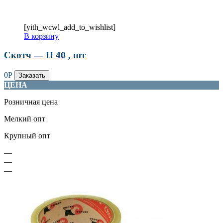
[yith_wcwl_add_to_wishlist]
В корзину
Скотч — П 40 , шт
0
Р
Заказать
ЦЕНА
Розничная цена
Мелкий опт
Крупный опт
—
—
—