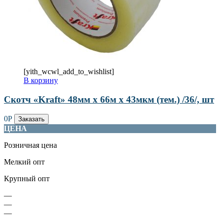
[yith_wcwl_add_to_wishlist]
В корзину
Скотч «Kraft» 48мм х 66м х 43мкм (тем.) /36/, шт
0
Р
Заказать
ЦЕНА
Розничная цена
Мелкий опт
Крупный опт
—
—
—