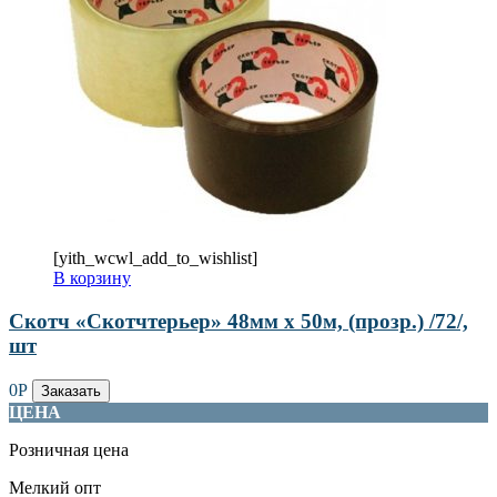
[yith_wcwl_add_to_wishlist]
В корзину
Скотч «Скотчтерьер» 48мм х 50м, (прозр.) /72/,
шт
0
Р
Заказать
ЦЕНА
Розничная цена
Мелкий опт