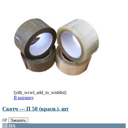
[yith_wcwl_add_to_wishlist]
В корзину
Скотч — П 50 (красн.), шт
0
Р
Заказать
ЦЕНА