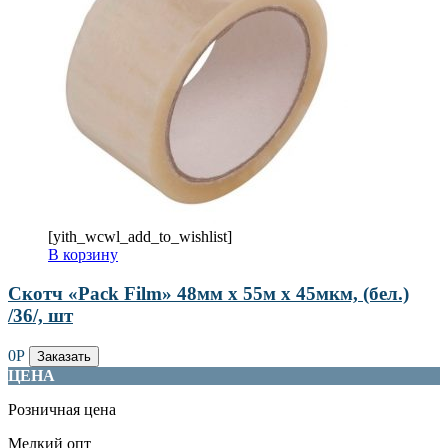
[yith_wcwl_add_to_wishlist]
В корзину
Скотч «Pack Film» 48мм х 55м х 45мкм, (бел.)
/36/, шт
0
Р
Заказать
ЦЕНА
Розничная цена
Мелкий опт