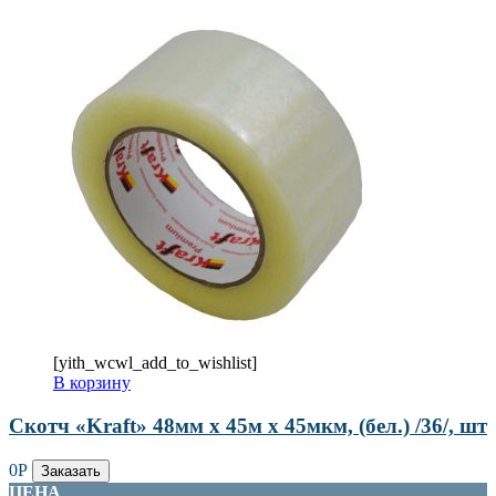
[yith_wcwl_add_to_wishlist]
В корзину
Скотч «Kraft» 48мм х 45м х 45мкм, (бел.) /36/, шт
0
Р
Заказать
ЦЕНА