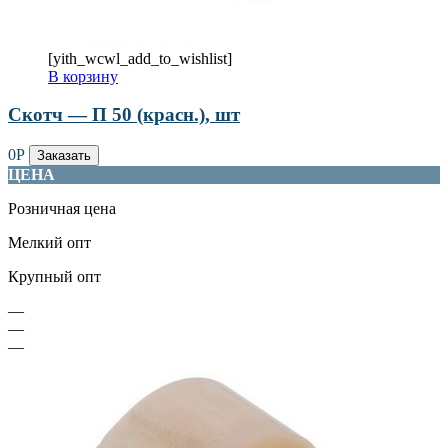
[yith_wcwl_add_to_wishlist]
В корзину
Скотч — П 50 (красн.), шт
0
Р
Заказать
ЦЕНА
Розничная цена
Мелкий опт
Крупный опт
—
—
—