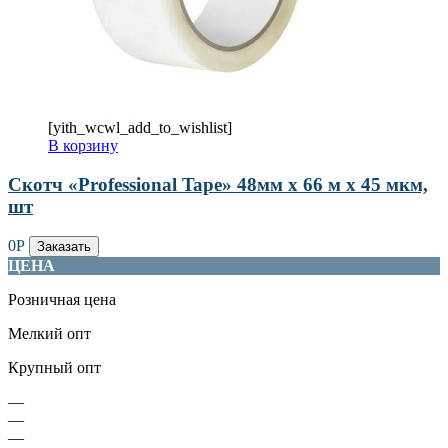
[yith_wcwl_add_to_wishlist]
В корзину
Скотч «Professional Tape» 48мм х 66 м х 45 мкм,
шт
0
Р
Заказать
ЦЕНА
Розничная цена
Мелкий опт
Крупный опт
—
—
—