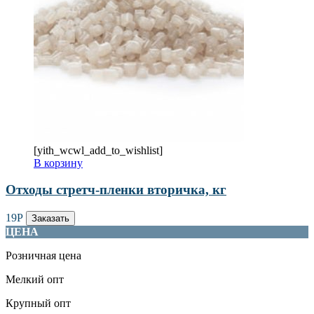
[yith_wcwl_add_to_wishlist]
В корзину
Отходы стретч-пленки вторичка, кг
19
Р
Заказать
ЦЕНА
Розничная цена
Мелкий опт
Крупный опт