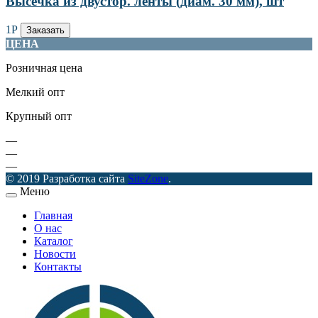
Высечка из двустор. ленты (диам. 30 мм), шт
1
Р
Заказать
ЦЕНА
Розничная цена
Мелкий опт
Крупный опт
—
—
—
© 2019 Разработка сайта
SiteZone
.
Меню
Главная
О нас
Каталог
Новости
Контакты