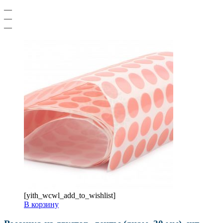
—
—
—
[yith_wcwl_add_to_wishlist]
В корзину