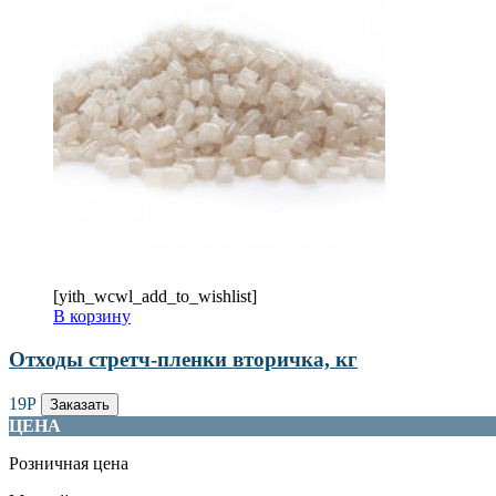
[yith_wcwl_add_to_wishlist]
В корзину
Отходы стретч-пленки вторичка, кг
19
Р
Заказать
ЦЕНА
Розничная цена