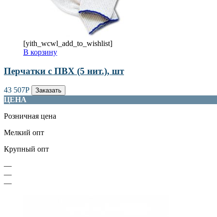
[yith_wcwl_add_to_wishlist]
В корзину
Перчатки с ПВХ (5 нит.), шт
43 507
Р
Заказать
ЦЕНА
Розничная цена
Мелкий опт
Крупный опт
—
—
—