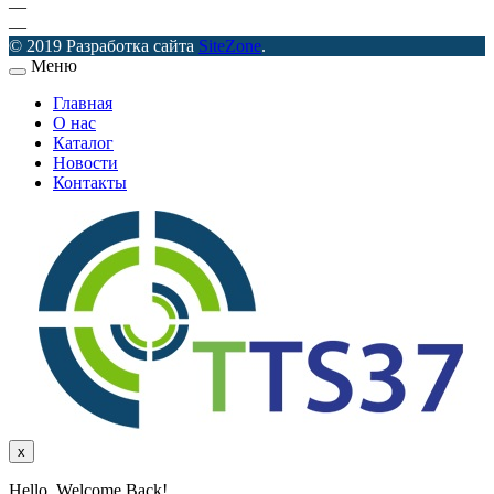
—
—
© 2019 Разработка сайта
SiteZone
.
Меню
Главная
О нас
Каталог
Новости
Контакты
x
Hello, Welcome Back!