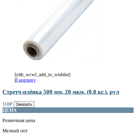
[yith_wcwl_add_to_wishlist]
В корзину
Стретч-плёнка 500 мм, 20 мкм, (0,8 кг.), рул
118
Р
Заказать
ЦЕНА
Розничная цена
Мелкий опт