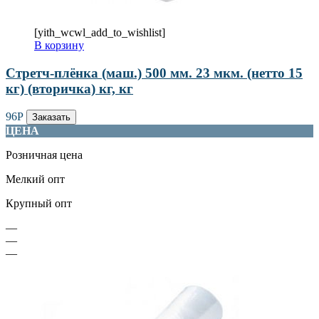
[yith_wcwl_add_to_wishlist]
В корзину
Стретч-плёнка (маш.) 500 мм. 23 мкм. (нетто 15
кг) (вторичка) кг, кг
96
Р
Заказать
ЦЕНА
Розничная цена
Мелкий опт
Крупный опт
—
—
—