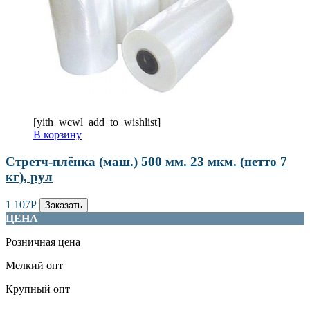
[yith_wcwl_add_to_wishlist]
В корзину
Стретч-плёнка (маш.) 500 мм. 23 мкм. (нетто 7
кг), рул
1 107
Р
Заказать
ЦЕНА
Розничная цена
Мелкий опт
Крупный опт