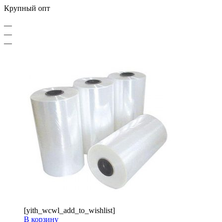
Крупный опт
—
—
—
[yith_wcwl_add_to_wishlist]
В корзину