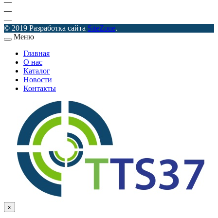
—
—
—
© 2019 Разработка сайта
SiteZone
.
Меню
Главная
О нас
Каталог
Новости
Контакты
x