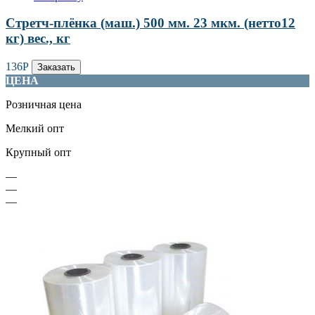
Стретч-плёнка (маш.) 500 мм. 23 мкм. (нетто12
кг) вес., кг
136
Р
Заказать
ЦЕНА
Розничная цена
Мелкий опт
Крупный опт
—
—
—