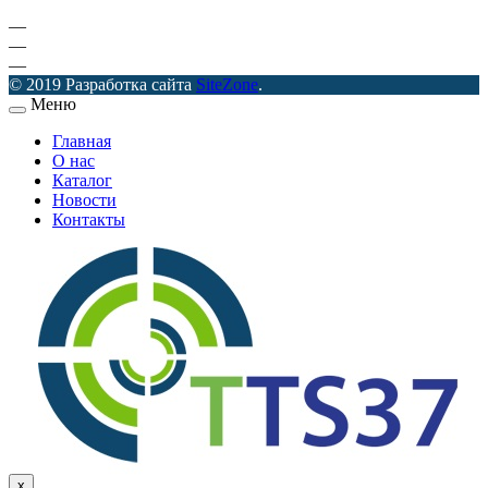
—
—
—
© 2019 Разработка сайта
SiteZone
.
Меню
Главная
О нас
Каталог
Новости
Контакты
x