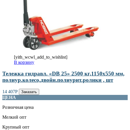
[yith_wcwl_add_to_wishlist]
В корзину
Тележка гидравл. «DB 25» 2500 кг,1150х550 мм,
полиур.колесо,двойн.полиурит.ролики , шт
14 407
Р
Заказать
ЦЕНА
Розничная цена
Мелкий опт
Крупный опт