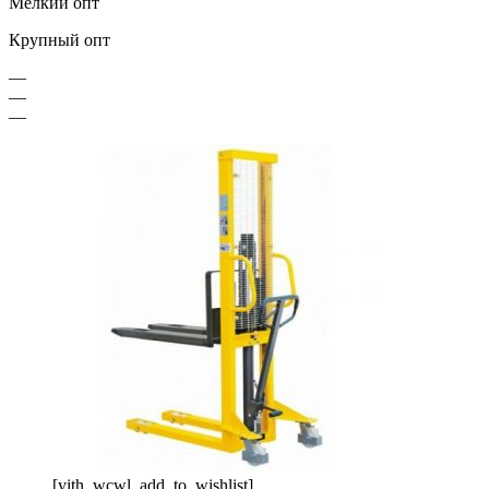
Мелкий опт
Крупный опт
—
—
—
[yith_wcwl_add_to_wishlist]