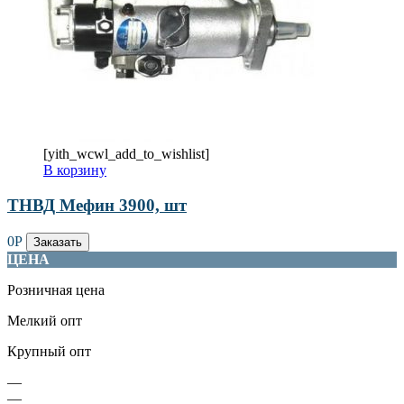
[yith_wcwl_add_to_wishlist]
В корзину
ТНВД Мефин 3900, шт
0
Р
Заказать
ЦЕНА
Розничная цена
Мелкий опт
Крупный опт
—
—