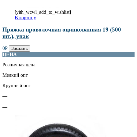
[yith_wcwl_add_to_wishlist]
В корзину
Пряжка проволочная оцинкованная 19 (500
шт.), упак
0
Р
Заказать
ЦЕНА
Розничная цена
Мелкий опт
Крупный опт
—
—
—