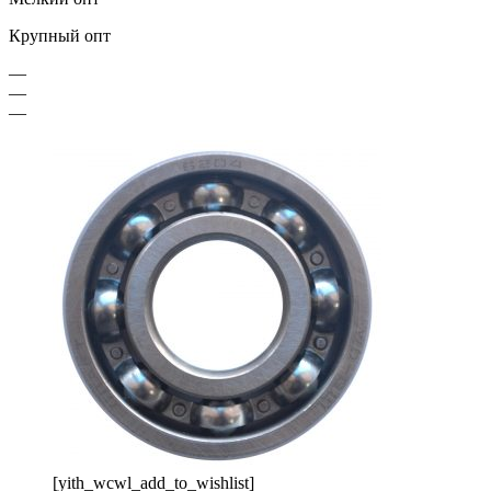
Крупный опт
—
—
—
[yith_wcwl_add_to_wishlist]