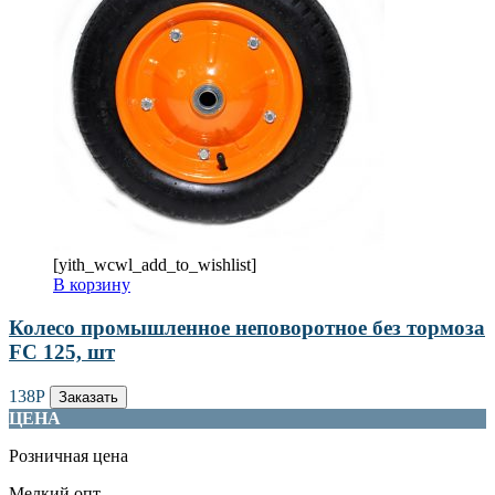
[yith_wcwl_add_to_wishlist]
В корзину
Колесо промышленное неповоротное без тормоза
FC 125, шт
138
Р
Заказать
ЦЕНА
Розничная цена
Мелкий опт