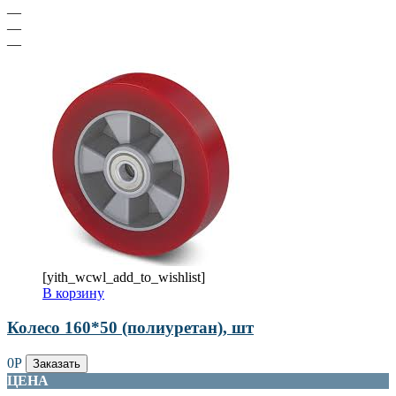
—
—
—
[yith_wcwl_add_to_wishlist]
В корзину
Колесо 160*50 (полиуретан), шт
0
Р
Заказать
ЦЕНА