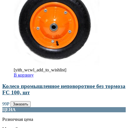
[yith_wcwl_add_to_wishlist]
В корзину
Колесо промышленное неповоротное без тормоза
FC 100, шт
99
Р
Заказать
ЦЕНА
Розничная цена