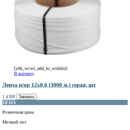
[yith_wcwl_add_to_wishlist]
В корзину
Лента п/пр 12х0,6 (3000 м.) серая, шт
1 438
Р
Заказать
ЦЕНА
Розничная цена
Мелкий опт