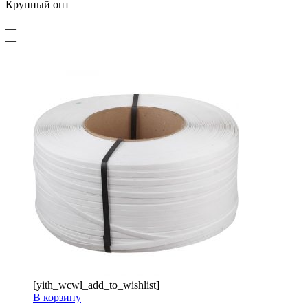
Крупный опт
—
—
—
[yith_wcwl_add_to_wishlist]
В корзину