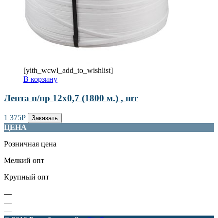
[yith_wcwl_add_to_wishlist]
В корзину
Лента п/пр 12х0,7 (1800 м.) , шт
1 375
Р
Заказать
ЦЕНА
Розничная цена
Мелкий опт
Крупный опт
—
—
—