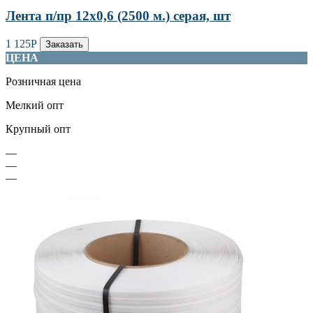
Лента п/пр 12х0,6 (2500 м.) серая, шт
1 125
Р
Заказать
ЦЕНА
Розничная цена
Мелкий опт
Крупный опт
—
—
—