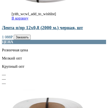
[yith_wcwl_add_to_wishlist]
В корзину
Лента п/пр 12х0,8 (2000 м.) черная, шт
1 088
Р
Заказать
ЦЕНА
Розничная цена
Мелкий опт
Крупный опт
—
—
—