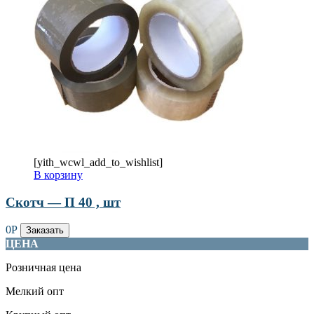
[yith_wcwl_add_to_wishlist]
В корзину
Скотч — П 40 , шт
0
Р
Заказать
ЦЕНА
Розничная цена
Мелкий опт