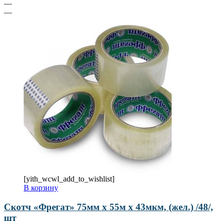
—
—
[yith_wcwl_add_to_wishlist]
В корзину
Скотч «Фрегат» 75мм х 55м х 43мкм, (жел.) /48/,
шт