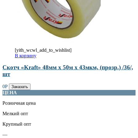
[yith_wcwl_add_to_wishlist]
В корзину
Скотч «Kraft» 48мм х 50м х 43мкм, (прозр.) /36/,
шт
0
Р
Заказать
ЦЕНА
Розничная цена
Мелкий опт
Крупный опт
—