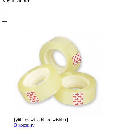
Крупный опт
—
—
—
[yith_wcwl_add_to_wishlist]
В корзину